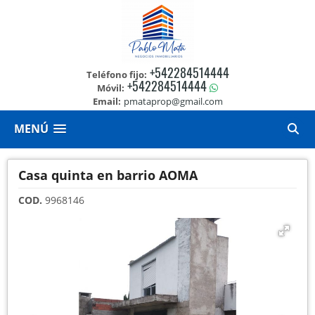
+542284514444
Teléfono fijo:
+542284514444
Móvil:
Email:
pmataprop@gmail.com
MENÚ
Casa quinta en barrio AOMA
COD.
9968146