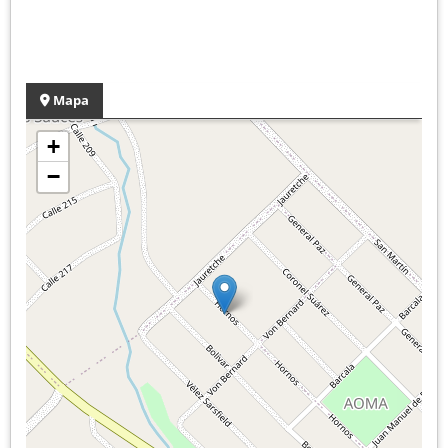
Mapa
+
−