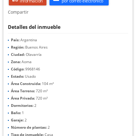
información
por correo electrónico
Compartir
Detalles del inmueble
País:
Argentina
Región:
Buenos Aires
Ciudad:
Olavarría
Zona:
Aoma
Código:
9968146
Estado:
Usado
Área Construida:
104 m²
Área Terreno:
720 m²
Área Privada:
720 m²
Dormitorios:
2
Baño:
1
Garaje:
2
Número de plantas:
2
Tipo de inmueble:
Casa