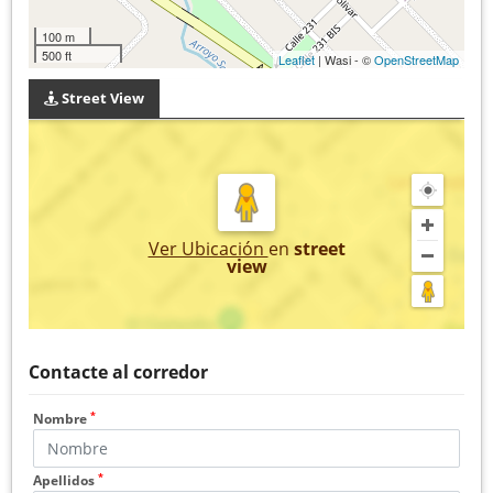
100 m
500 ft
Leaflet
| Wasi - ©
OpenStreetMap
Street View
Ver Ubicación
en
street
view
Contacte al corredor
*
Nombre
*
Apellidos