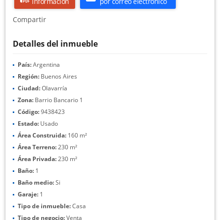
información
por correo electrónico
Compartir
Detalles del inmueble
País:
Argentina
Región:
Buenos Aires
Ciudad:
Olavarría
Zona:
Barrio Bancario 1
Código:
9438423
Estado:
Usado
Área Construida:
160 m²
Área Terreno:
230 m²
Área Privada:
230 m²
Baño:
1
Baño medio:
Si
Garaje:
1
Tipo de inmueble:
Casa
Tipo de negocio:
Venta