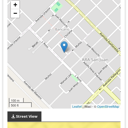
+
−
100 m
500 ft
Leaflet
| Wasi - ©
OpenStreetMap
Street View