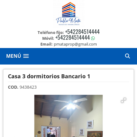
+542284514444
Teléfono fijo:
+542284514444
Móvil:
Email:
pmataprop@gmail.com
MENÚ
Casa 3 dormitorios Bancario 1
COD.
9438423