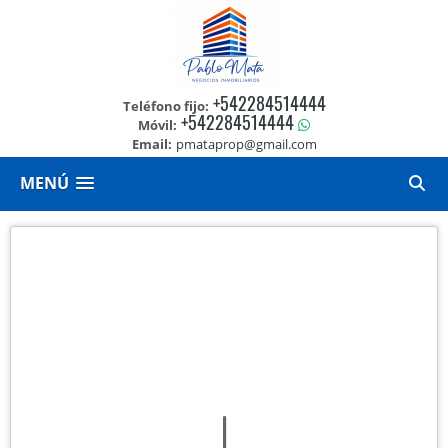
+542284514444
Teléfono fijo:
+542284514444
Móvil:
Email:
pmataprop@gmail.com
MENÚ