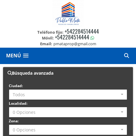
+542284514444
Teléfono fijo:
+542284514444
Móvil:
Email:
pmataprop@gmail.com
MENÚ
Búsqueda avanzada
Ciudad:
Todos
Localidad:
0 Opciones
Zona:
0 Opciones