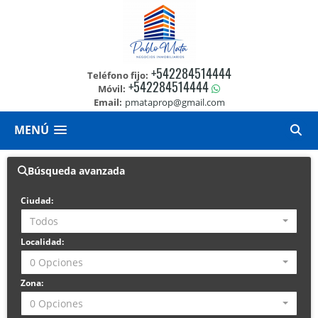
+542284514444
Teléfono fijo:
+542284514444
Móvil:
Email:
pmataprop@gmail.com
MENÚ
Búsqueda avanzada
Ciudad:
Todos
Localidad:
0 Opciones
Zona:
0 Opciones