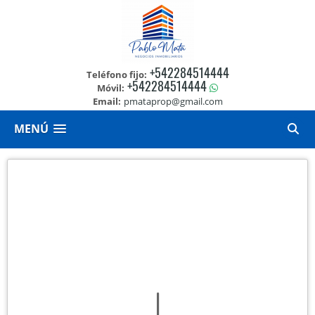
+542284514444
Teléfono fijo:
+542284514444
Móvil:
Email:
pmataprop@gmail.com
MENÚ