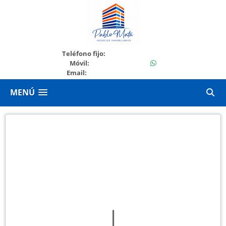
+542284514444
Teléfono fijo:
+542284514444
Móvil:
Email:
pmataprop@gmail.com
MENÚ