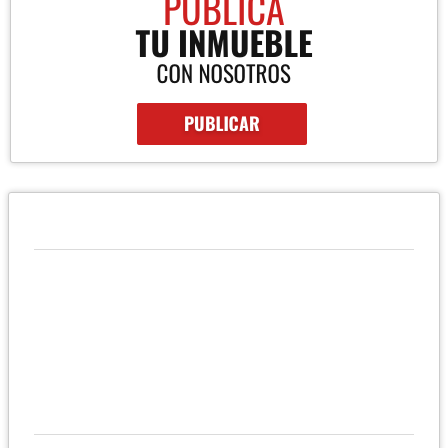
QUIÉNES SOMOS
Propiedades en Argentina Buenos Aires Olavarría, casas,
departamentos, lotes, chacras y campos para la venta y alquiler
en Argentina Buenos Aires Olavarría
UBICACIÓN Y CONTACTO