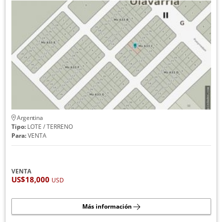
Argentina
Tipo:
LOTE / TERRENO
Para:
VENTA
VENTA
US$18,000
USD
Más información