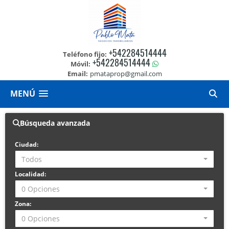
+542284514444
Teléfono fijo:
+542284514444
Móvil:
Email:
pmataprop@gmail.com
MENÚ
Búsqueda avanzada
Ciudad:
Todos
Localidad:
0 Opciones
Zona:
0 Opciones